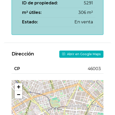
ID de propiedad:
5291
m² útiles:
306 m²
Estado:
En venta
Dirección
Abrir en Google Maps
CP
46003
+
−