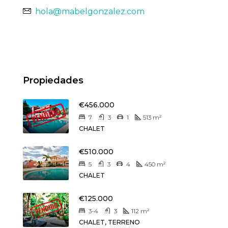
hola@mabelgonzalez.com
Propiedades
€456.000
7
3
1
513
m²
CHALET
€510.000
5
3
4
450
m²
CHALET
€125.000
3-4
3
112
m²
CHALET, TERRENO