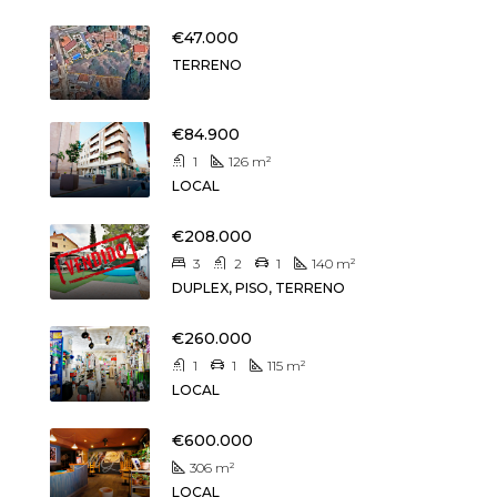
€47.000
TERRENO
€84.900
1
126
m²
LOCAL
€208.000
3
2
1
140
m²
DUPLEX, PISO, TERRENO
€260.000
1
1
115
m²
LOCAL
€600.000
306
m²
LOCAL